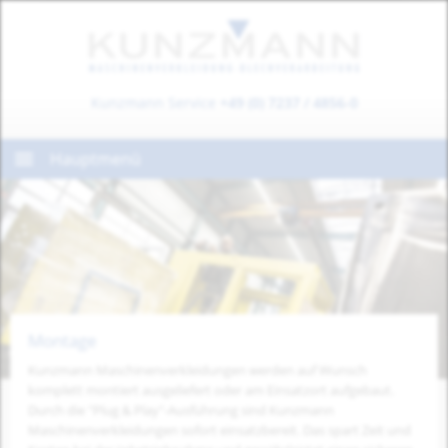
Kunzmann Service
+49 (0) 7237 / 4856-0
Hauptmenü
Montage
Kunzmann Maschinenverkleidungen werden auf Wunsch
komplett montiert ausgeliefert oder am Einsatzort aufgebaut.
Durch die "Plug & Play"-Ausführung sind Kunzmann
Maschinenverkleidungen sofort einsatzbereit. Das spart Zeit und