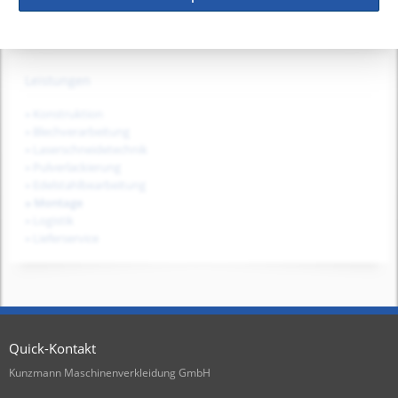
info@kunzmann-laser.de
Leistungen
» Konstruktion
» Blechverarbeitung
» Laserschneidetechnik
» Pulverlackierung
» Edelstahlbearbeitung
» Montage
» Logistik
» Lieferservice
Quick-Kontakt
Kunzmann Maschinenverkleidung GmbH